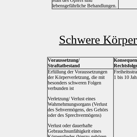
Hals des Opfers sind
lebensgefährliche Behandlungen.
Schwere Körper
Voraussetzung/
Konsequen
Straftatbestand
Rechtsfolg
Erfüllung der Voraussetzungen
Freiheitsstra
der Körperverletzung, die mit
1 bis 10 Jah
besonders schweren Folgen
verbunden ist
Verletzung/ Verlust eines
Wahrnehmungsorgans (Verlust
des Sehvermögens, des Gehörs
oder des Sprechvermögens)
Verlust oder dauerhafte
Gebrauchsunfähigkeit eines
Körpergliedes (hierzu gehören