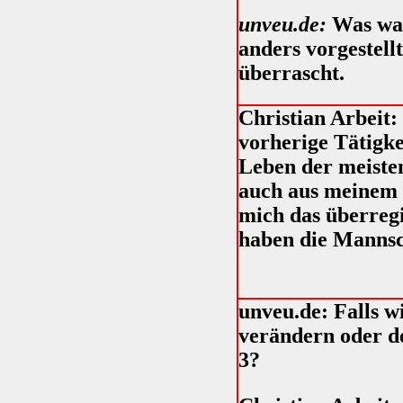
unveu.de:
Was war
anders vorgestell
überrascht.
Christian Arbeit:
vorherige Tätigk
Leben der meiste
auch aus meinem 
mich das überregi
haben die Mannsch
unveu.de: Falls w
verändern oder de
3?