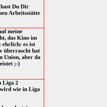
 hast Du Dir
en Arbeitsstätte
 auf meine
ht, das Kino im
hrlich: es ist
v überrascht hat
n Union, aber da
stet ;-)
n Liga 2
wird wie in Liga