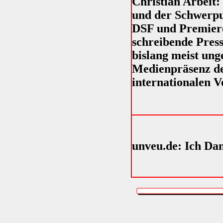
Christian Arbeit:
und der Schwerpu
DSF und Premiere
schreibende Press
bislang meist ung
Medienpräsenz der
internationalen Ve
unveu.de: Ich Da