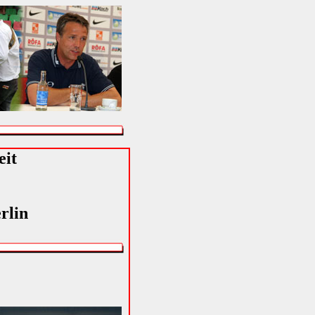
eit
rlin